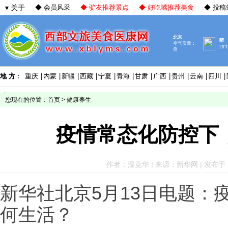
▾ 关于
◆ 会员风采
◆ 驴友推荐景点
◆ 好吃嘴推荐美食
◆ 投稿
地 方
：
重庆
|
内蒙
|
新疆
|
西藏
|
宁夏
|
青海
|
甘肃
|
广西
|
贵州
|
云南
|
四川
|
您现在的位置：
首页
>
健康养生
疫情常态化防控下
作者：温竞华 | 来源：新华网 | 发布于：202
新华社北京5月13日电题：
何生活？