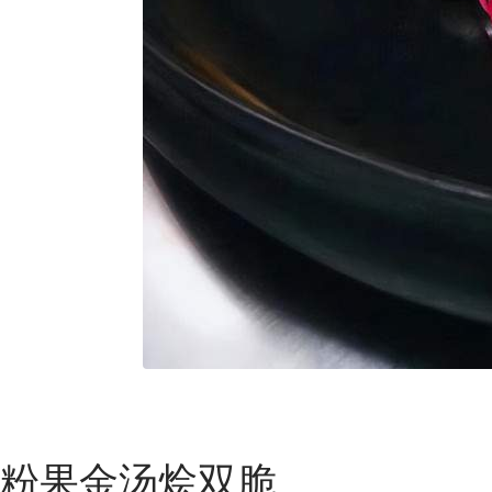
粉果金汤烩双脆