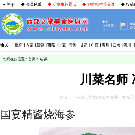
▾ 关于
◆ 会员风采
◆ 驴友推荐景点
◆ 好吃嘴推荐美食
◆ 投稿
地 方
：
重庆
|
内蒙
|
新疆
|
西藏
|
宁夏
|
青海
|
甘肃
|
广西
|
贵州
|
云南
|
四川
|
您现在的位置：
首页
>
名 菜
川菜名师
作者： | 来源：西部旅游美食网 | 发布于：202
国宴精酱烧海参