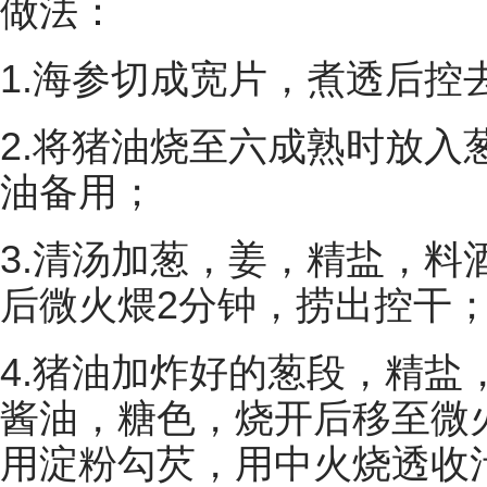
做法：
1.海参切成宽片，煮透后控
2.将猪油烧至六成熟时放入
油备用；
3.清汤加葱，姜，精盐，料
后微火煨2分钟，捞出控干
4.猪油加炸好的葱段，精盐
酱油，糖色，烧开后移至微火
用淀粉勾芡，用中火烧透收