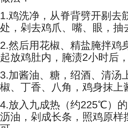
1.鸡洗净，从脊背劈开剔去
处，剁去鸡爪、嘴、眼，抽
2.然后用花椒、精盐腌拌鸡
起放鸡肚内，腌渍2小时后
3.加酱油、糖，绍酒、清汤
椒、丁香、八角，鸡身抹上
4.放入九成热（约225℃
沥油，剁成长条，照鸡原样