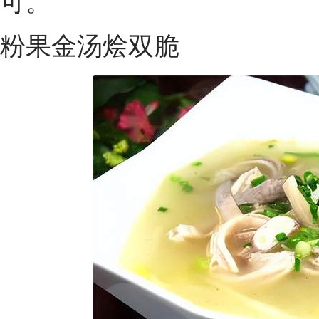
可。
粉果金汤烩双脆