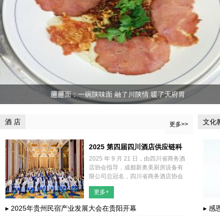
𰻞𰻞面：一碗陕味面 融了川陕情 暖了天府胃
酒 店
文化
更多>>
2025 第四届四川酒店供应链科
2025 年 9 月 21 日，由四川省商务酒
技创新大会隆重举行
店协会指导，成都新奥美厨房设备有
限公司总冠名，四川省商务酒店协会
酒店供应链分会主办，四川沁福瑞大
更多+
数据科技有限公司联合主办，崇州市
惠一兴家具有限公司、四川多
▸ 2025年贵州民宿产业发展大会在贵阳开幕
▸ 