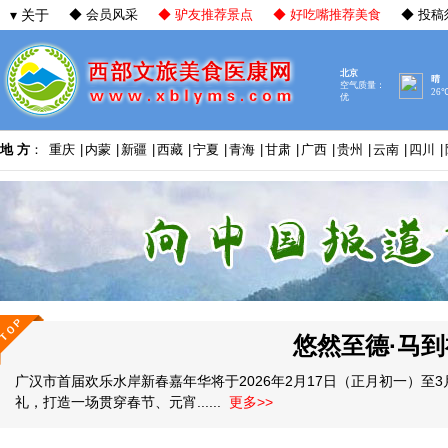
▾ 关于
◆ 会员风采
◆ 驴友推荐景点
◆ 好吃嘴推荐美食
◆ 投稿
地 方
：
重庆
|
内蒙
|
新疆
|
西藏
|
宁夏
|
青海
|
甘肃
|
广西
|
贵州
|
云南
|
四川
|
悠然至德·马
广汉市首届欢乐水岸新春嘉年华将于2026年2月17日（正月初一）
礼，打造一场贯穿春节、元宵......
更多>>