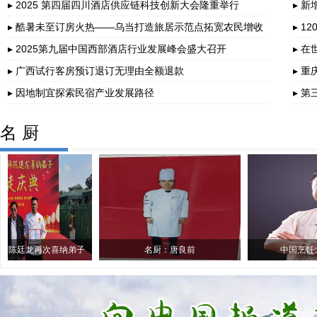
圆满
▸ 2025 第四届四川酒店供应链科技创新大会隆重举行
▸ 
▸ 酷暑未至订房火热——乌当打造旅居示范点拓宽农民增收
▸ 1
路
▸ 2025第九届中国西部酒店行业发展峰会盛大召开
▸ 
▸ 广西试行客房预订退订无理由全额退款
▸ 
400..
▸ 因地制宜探索民宿产业发展路径
▸ 
名 厨
次喜纳弟子
名厨：唐良前
名厨唐良前的名菜
中国烹饪大师：汪杰