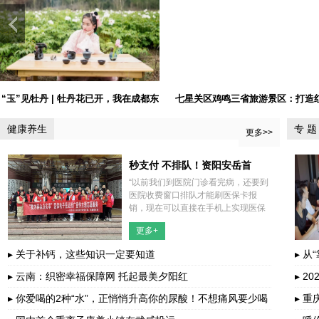
“多彩贵州风”吸引国际游客
“五一”假期临近 陇南推出5条特色
线路来兰邀...
健康养生
专 题
更多>>
秒支付 不排队！资阳安岳首
“以前我们到医院门诊看完病，还要到
个“医保移动支付”上线
医院收费窗口排队才能刷医保卡报
销，现在可以直接在手机上实现医保
结算，不带医保卡、不排队等候，大
更多+
大节省了我们患者的时间。”1月23
日，前来资阳市安岳县人民医院看病
▸ 关于补钙，这些知识一定要知道
▸ 
的闫先
▸ 云南：织密幸福保障网 托起最美夕阳红
▸ 
▸ 你爱喝的2种“水”，正悄悄升高你的尿酸！不想痛风要少喝
▸ 