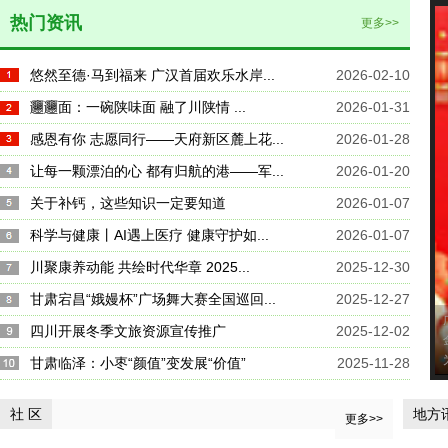
热门资讯
更多>>
悠然至德·马到福来 广汉首届欢乐水岸...
2026-02-10
𰻞𰻞面：一碗陕味面 融了川陕情 ...
2026-01-31
感恩有你 志愿同行——天府新区麓上花...
2026-01-28
让每一颗漂泊的心 都有归航的港——军...
2026-01-20
关于补钙，这些知识一定要知道
2026-01-07
科学与健康丨AI遇上医疗 健康守护如...
2026-01-07
川聚康养动能 共绘时代华章 2025...
2025-12-30
甘肃宕昌“娥嫚杯”广场舞大赛全国巡回...
2025-12-27
四川开展冬季文旅资源宣传推广
2025-12-02
甘肃临泽：小枣“颜值”变发展“价值”
2025-11-28
社 区
地方
更多>>