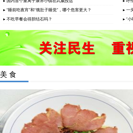
▸ 国内首个重离子康养小镇在武威投运
▸ 
▸ “睡前吃夜宵”和“饿肚子睡觉”，哪个危害更大？
▸ 
▸ 不吃早餐会得胆结石吗？
▸ 
美 食