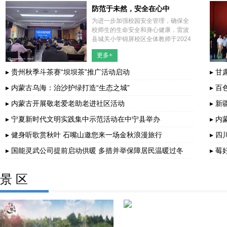
防范于未然，安全在心中
为进一步加强校园安全管理，确保全
校师生的生命安全和身心健康，雷波
县城关小学锦屏校区全体教师于2024
年11月4日下午放学后在学校会议室
更多+
听取了由副校长吉洛古杜主讲的校园
安全专题讲座。此次讲座旨在深入学
▸ 贵州秋季斗茶赛“坝坝茶”推广活动启动
▸ 
习
▸ 内蒙古乌海：治沙护绿打造“生态之城”
▸ 
▸ 内蒙古开展敬老爱老助老进社区活动
▸ 
▸ 宁夏新时代文明实践集中示范活动在中宁县举办
▸ 
▸ 健身听歌赏秋叶 石嘴山邀您来一场金秋浪漫旅行
▸ 
▸ 国能灵武公司提前启动供暖 多措并举保障居民温暖过冬
▸ 
景 区