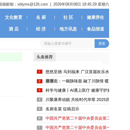
投稿邮箱：xblyms@126.com |
2026年08月08日 18:45:31 星期六
文化教育
名 厨
社 区
健康养生
酒 店
经 济
地方讯息
食品报道
头条推荐
悠然至德·马到福来 广汉首届欢乐水岸新春嘉
启幕
𰻞𰻞面：一碗陕味面 融了川陕情 暖了天府胃
科学与健康丨AI遇上医疗 健康守护如何注入新
川聚康养动能 共绘时代华章 2025四川养生产
大启幕
名厨名菜 征稿启示
中国共产党第二十届中央委员会第二次全体会
中国共产党第二十届中央委员会第一次全体会