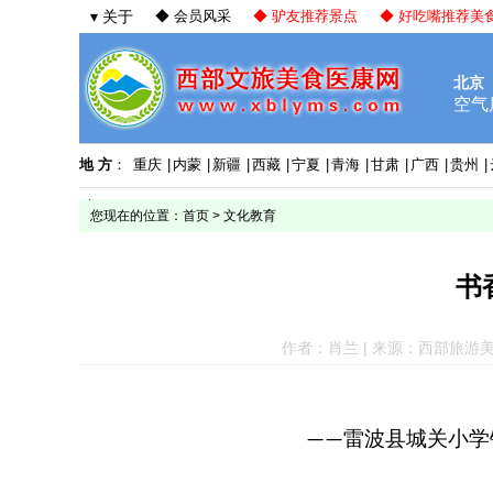
▾ 关于
◆ 会员风采
◆ 驴友推荐景点
◆ 好吃嘴推荐美
地 方
：
重庆
|
内蒙
|
新疆
|
西藏
|
宁夏
|
青海
|
甘肃
|
广西
|
贵州
|
您现在的位置：
首页
>
文化教育
书
作者：肖兰 | 来源：西部旅游美食网 |
雷波县城关小学
——