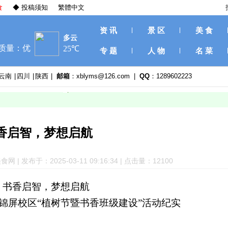
食
◆ 投稿须知
繁體中文
资 讯
景 区
美 食
专 题
人 物
名 菜
云南
|
四川
|
陕西
|
邮箱
：xblyms@126.com |
QQ
：1289602223
香启智，梦想启航
 发布于：2025-03-11 09:16:34 | 点击量：12
100
书香启智，梦想启航
锦屏校区
“植树节暨书香班级建设”
活动纪实