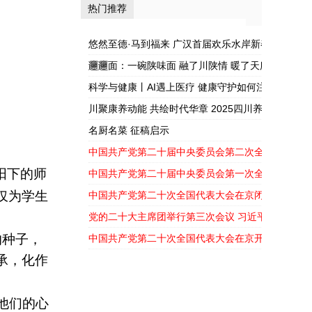
热门推荐
——军旅书法家
护如何注入新活
张开杰走进蓉漂
力？
悠然至德·马到福来 广汉首届欢乐水岸新春嘉年华盛
之...
𰻞𰻞面：一碗陕味面 融了川陕情 暖了天府胃
科学与健康丨AI遇上医疗 健康守护如何注入新活力
川聚康养动能 共绘时代华章 2025四川养生产业大
幕
名厨名菜 征稿启示
中国共产党第二十届中央委员会第二次全体会议公
阳下的师
中国共产党第二十届中央委员会第一次全体会议公
仅为学生
中国共产党第二十次全国代表大会在京闭幕
党的二十大主席团举行第三次会议 习近平主持会议
的种子，
中国共产党第二十次全国代表大会在京开幕
承，化作
他们的心