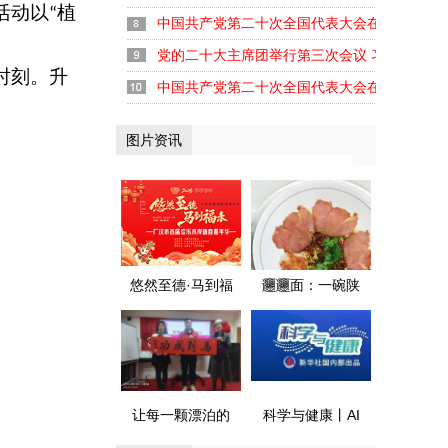
活动以
植
“
中国共产党第二十次全国代表大会在京闭幕
党的二十大主席团举行第三次会议 习近平主持
时刻。升
中国共产党第二十次全国代表大会在京开幕
图片资讯
悠然至德·马到福
𰻞𰻞面：一碗陕
来 广汉首届欢乐
味面 融了川陕情
水岸新春嘉年华
暖了天府胃
盛大启幕
让每一颗漂泊的
科学与健康丨AI
心 都有归航的港
遇上医疗 健康守