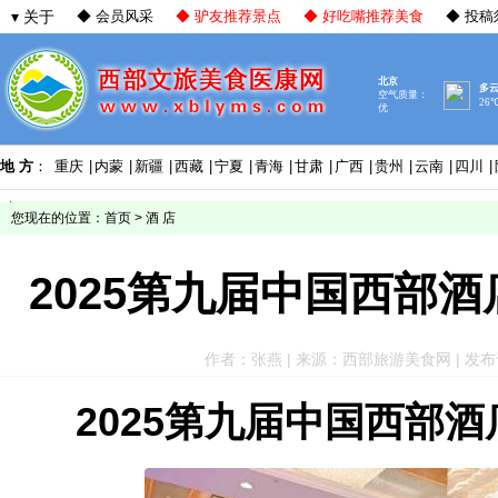
▾ 关于
◆ 会员风采
◆ 驴友推荐景点
◆ 好吃嘴推荐美食
◆ 投稿
地 方
：
重庆
|
内蒙
|
新疆
|
西藏
|
宁夏
|
青海
|
甘肃
|
广西
|
贵州
|
云南
|
四川
|
您现在的位置：
首页
>
酒 店
2025第九届中国西部
作者：张燕 | 来源：西部旅游美食网 | 发布于：20
2025第九届中国西部