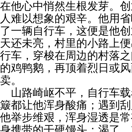
在他心中悄然生根发芽。创
人难以想象的艰辛。他用省
了一辆自行车，这便是他创
天还未亮，村里的小路上便
行车，穿梭在周边的村落之
的鸡鸭鹅，再顶着烈日或风
卖。
山路崎岖不平，自行车载
簸都让他浑身酸痛；遇到刮
他举步维艰，浑身湿透是常
身携带的干硬馒头；渴了，