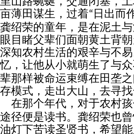
里山路蜿蜒，交通闭塞，土
亩薄田谋生，过着
日出而
“
龚绍荣的童年，是在泥土与
眼目睹父辈们面朝黄土背朝
深知农村生活的艰辛与不易
忆，让他从小就萌生了与众
辈那样被命运束缚在田垄之
存模式，走出大山，去寻找
在那个年代，对于农村孩
途径便是读书。龚绍荣也曾
油灯下苦读圣贤书，希望能