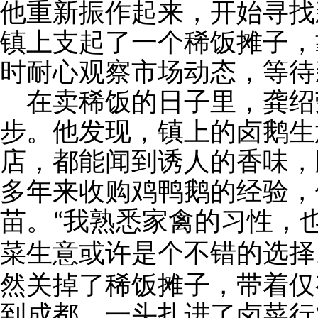
他重新振作起来，开始寻找
镇上支起了一个稀饭摊子，
时耐心观察市场动态，等待
在卖稀饭的日子里，龚绍
步。他发现，镇上的卤鹅生
店，都能闻到诱人的香味，
多年来收购鸡鸭鹅的经验，
苗。
我熟悉家禽的习性，
“
菜生意或许是个不错的选择
然关掉了稀饭摊子，带着仅
到成都，一头扎进了卤菜行