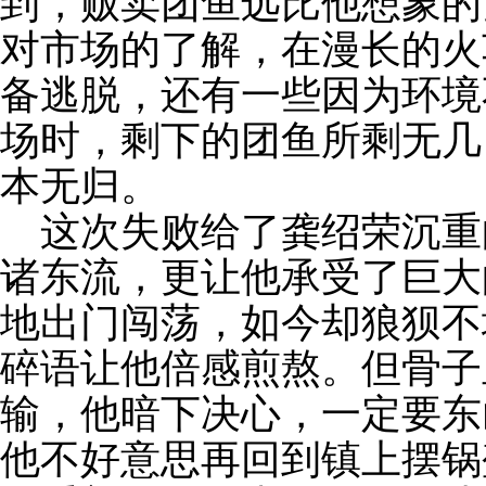
到，贩卖团鱼远比他想象的
对市场的了解，在漫长的火
备逃脱，还有一些因为环境
场时，剩下的团鱼所剩无几
本无归。
这次失败给了龚绍荣沉重
诸东流，更让他承受了巨大
地出门闯荡，如今却狼狈不
碎语让他倍感煎熬。但骨子
输，他暗下决心，一定要东
他不好意思再回到镇上摆锅