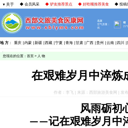
▾ 关于
◆ 会员风采
◆ 驴友推荐景点
◆ 好吃嘴推荐美食
◆ 投稿
地 方
：
重庆
|
内蒙
|
新疆
|
西藏
|
宁夏
|
青海
|
甘肃
|
广西
|
贵州
|
云南
|
四川
|
您现在的位置：
首页
>
人 物
在艰难岁月中淬炼
作者：李飞 | 来源：西部旅游美食网 | 发布于：20
风雨砺初
记在艰难岁月中
——