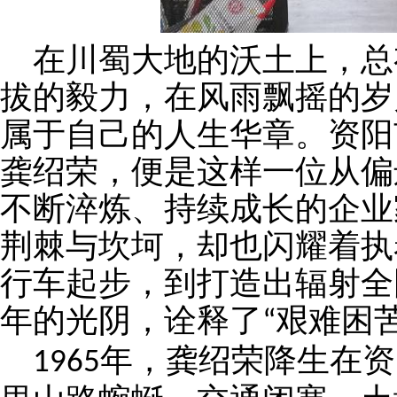
在川蜀大地的沃土上，总
拔的毅力，在风雨飘摇的岁
属于自己的人生华章。资阳
龚绍荣，便是这样一位从偏
不断淬炼、持续成长的企业
荆棘与坎坷，却也闪耀着执
行车起步，到打造出辐射全
年的光阴，诠释了
艰难困
“
年，龚绍荣降生在资
1965