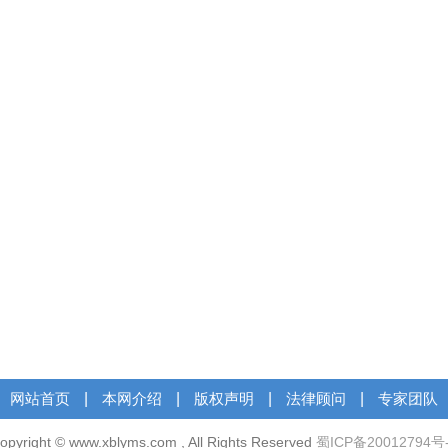
网站首页
|
本网介绍
|
版权声明
|
法律顾问
|
专家团队
opyright © www.xblyms.com , All Rights Reserved
蜀ICP备20012794号