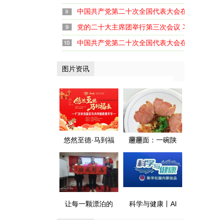
中国共产党第二十次全国代表大会在京闭幕
党的二十大主席团举行第三次会议 习近平主持
中国共产党第二十次全国代表大会在京开幕
图片资讯
悠然至德·马到福
𰻞𰻞面：一碗陕
来 广汉首届欢乐
味面 融了川陕情
水岸新春嘉年华
暖了天府胃
盛大启幕
让每一颗漂泊的
科学与健康丨AI
心 都有归航的港
遇上医疗 健康守