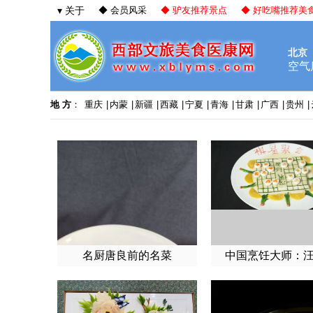
▾ 关于
◆ 会员风采
◆ 驴友推荐景点
◆ 好吃嘴推荐美
地 方
：
重庆
|
内蒙
|
新疆
|
西藏
|
宁夏
|
青海
|
甘肃
|
广西
|
贵州
|
名厨唐良前的名菜
中国烹饪大师：
菜：