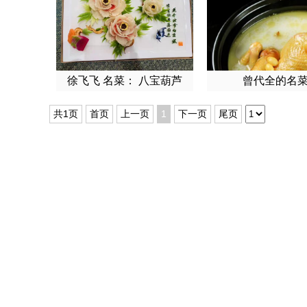
徐飞飞 名菜： 八宝葫芦
曾代全的名
鸭 牡丹鱼片
共1页
首页
上一页
1
下一页
尾页