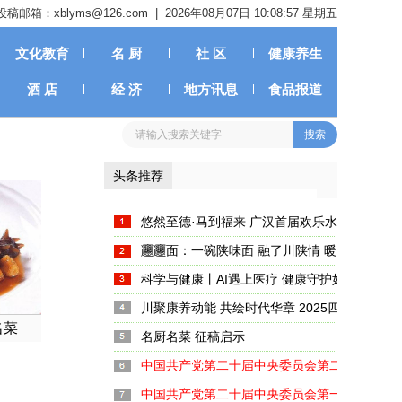
投稿邮箱：xblyms@126.com |
2026年08月07日 10:08:57 星期五
文化教育
名 厨
社 区
健康养生
酒 店
经 济
地方讯息
食品报道
头条推荐
悠然至德·马到福来 广汉首届欢乐水岸新春嘉
启幕
𰻞𰻞面：一碗陕味面 融了川陕情 暖了天府胃
科学与健康丨AI遇上医疗 健康守护如何注入新
川聚康养动能 共绘时代华章 2025四川养生产
名菜
大启幕
名厨名菜 征稿启示
中国共产党第二十届中央委员会第二次全体会
中国共产党第二十届中央委员会第一次全体会