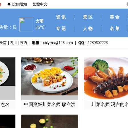
食
◆ 投稿须知
繁體中文
资 讯
景 区
美 食
专 题
人 物
名 菜
云南
|
四川
|
陕西
|
邮箱
：xblyms@126.com |
QQ
：1289602223
汪杰名
中国烹饪川菜名师 廖立洪
川菜名师 冯吉的
的名菜