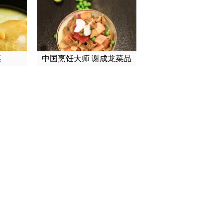
菜
中国烹饪大师 谢成龙菜品