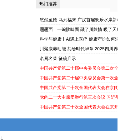
热门推荐
——军旅书法家
护如何注入新活
张开杰走进蓉漂
力？
悠然至德·马到福来 广汉首届欢乐水岸新春嘉年华盛
之...
𰻞𰻞面：一碗陕味面 融了川陕情 暖了天府胃
科学与健康丨AI遇上医疗 健康守护如何注入新活力
川聚康养动能 共绘时代华章 2025四川养生产业大
幕
名厨名菜 征稿启示
中国共产党第二十届中央委员会第二次全体会议公
中国共产党第二十届中央委员会第一次全体会议公
中国共产党第二十次全国代表大会在京闭幕
党的二十大主席团举行第三次会议 习近平主持会议
中国共产党第二十次全国代表大会在京开幕
-1