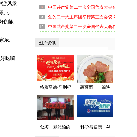
旅游风景
中国共产党第二十次全国代表大会在京闭幕
景点、
党的二十大主席团举行第三次会议 习近平主持
好的旅
中国共产党第二十次全国代表大会在京开幕
家乐、
图片资讯
 好吃嘴
悠然至德·马到福
𰻞𰻞面：一碗陕
来 广汉首届欢乐
味面 融了川陕情
水岸新春嘉年华
暖了天府胃
盛大启幕
让每一颗漂泊的
科学与健康丨AI
心 都有归航的港
遇上医疗 健康守