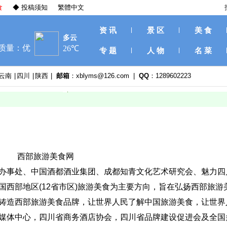
食
◆ 投稿须知
繁體中文
资 讯
景 区
美 食
专 题
人 物
名 菜
云南
|
四川
|
陕西
|
邮箱
：xblyms@126.com |
QQ
：1289602223
西部旅游美食网
办事处、中国酒都酒业集团、成都知青文化艺术研究会、魅力四
国西部地区
(12
省市区
)
旅游美食为主要方向，
旨在弘扬西部旅游
铸造西部旅游美食品牌，让世界人民了解中国旅游美食，让世界
媒体中心，四川省商务酒店协会，四川省品牌建设促进会及全国