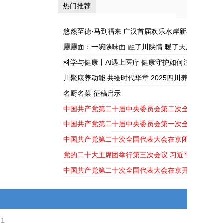
热门推荐
——军旅书法家
护如何注入新活
张开杰走进蓉漂
力？
悠然至德·马到福来 广汉首届欢乐水岸新春嘉年华盛
之...
𰻞𰻞面：一碗陕味面 融了川陕情 暖了天府胃
科学与健康丨AI遇上医疗 健康守护如何注入新活力
川聚康养动能 共绘时代华章 2025四川养生产业大
幕
名厨名菜 征稿启示
中国共产党第二十届中央委员会第二次全体会议公
中国共产党第二十届中央委员会第一次全体会议公
中国共产党第二十次全国代表大会在京闭幕
党的二十大主席团举行第三次会议 习近平主持会议
中国共产党第二十次全国代表大会在京开幕
-1