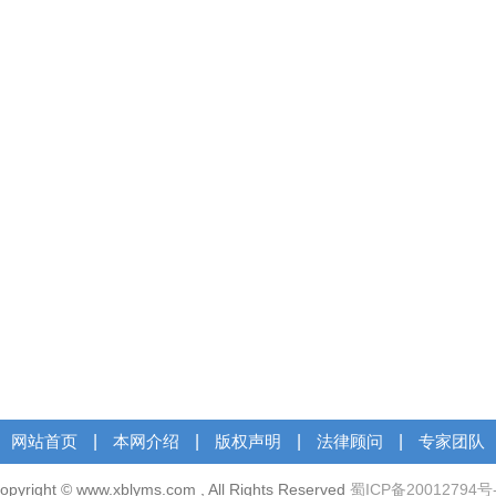
网站首页
|
本网介绍
|
版权声明
|
法律顾问
|
专家团队
opyright © www.xblyms.com , All Rights Reserved
蜀ICP备20012794号