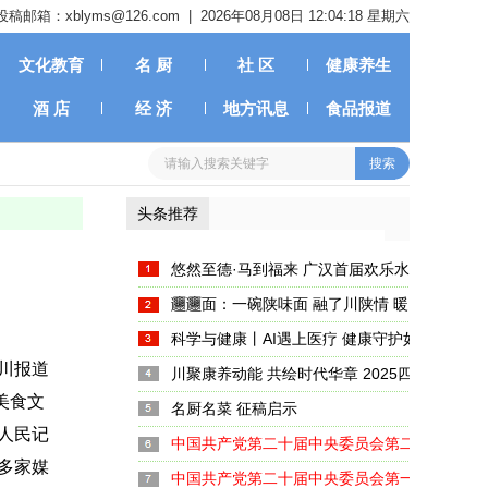
投稿邮箱：xblyms@126.com |
2026年08月08日 12:04:18 星期六
文化教育
名 厨
社 区
健康养生
酒 店
经 济
地方讯息
食品报道
头条推荐
悠然至德·马到福来 广汉首届欢乐水岸新春嘉
启幕
𰻞𰻞面：一碗陕味面 融了川陕情 暖了天府胃
科学与健康丨AI遇上医疗 健康守护如何注入新
川报道
川聚康养动能 共绘时代华章 2025四川养生产
美食文
大启幕
名厨名菜 征稿启示
人民记
中国共产党第二十届中央委员会第二次全体会
多家媒
中国共产党第二十届中央委员会第一次全体会