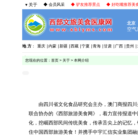
▾ 关于
◆ 会员风采
◆ 驴友推荐景点
◆ 好吃嘴推荐美
地 方
：
重庆
|
内蒙
|
新疆
|
西藏
|
宁夏
|
青海
|
甘肃
|
广西
|
贵州
|
您现在的位置：
首页
>
关于
>
本网介绍
由四川省文化食品研究会主办，澳门商报四川
联合协办的《西部旅游美食网》，着力
宣传报道中
化，挖崛西部民间传统美食，传承舌尖上的记忆，
住中国西部旅游美食！
并携手中宇汇信实业集团融