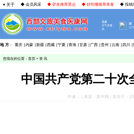
▾ 关于
◆ 会员风采
◆ 驴友推荐景点
◆ 好吃嘴推荐美食
◆ 投稿
地 方
：
重庆
|
内蒙
|
新疆
|
西藏
|
宁夏
|
青海
|
甘肃
|
广西
|
贵州
|
云南
|
四川
|
您现在的位置：
首页
>
资 讯
中国共产党第二十次
作者： | 来源：新华网 | 发布于：2022-