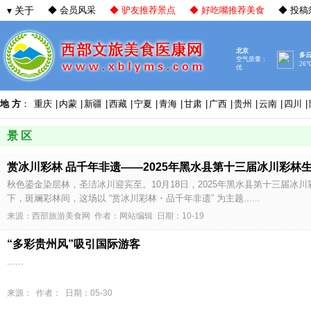
▾ 关于
◆ 会员风采
◆ 驴友推荐景点
◆ 好吃嘴推荐美食
◆ 投稿
地 方
：
重庆
|
内蒙
|
新疆
|
西藏
|
宁夏
|
青海
|
甘肃
|
广西
|
贵州
|
云南
|
四川
|
景 区
赏冰川彩林 品千年非遗——2025年黑水县第十三届冰川彩林生.
秋色鎏金染层林，圣洁冰川迎宾至。10月18日，2025年黑水县第十三届
下，斑斓彩林间，这场以 “赏冰川彩林・品千年非遗” 为主题......
来源：西部旅游美食网 作者：网站编辑 日期：10-19
“多彩贵州风”吸引国际游客
......
来源： 作者： 日期：05-30