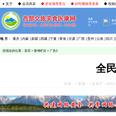
▾ 关于
◆ 会员风采
◆ 驴友推荐景点
◆ 好吃嘴推荐美食
◆ 投稿
地 方
：
重庆
|
内蒙
|
新疆
|
西藏
|
宁夏
|
青海
|
甘肃
|
广西
|
贵州
|
云南
|
四川
|
您现在的位置：
首页
>
新增栏目
>
广告2
全
作者： | 来源： | 发布于：2021-03