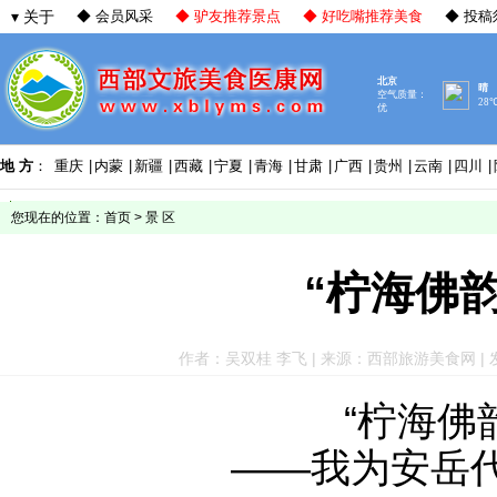
▾ 关于
◆ 会员风采
◆ 驴友推荐景点
◆ 好吃嘴推荐美食
◆ 投稿
地 方
：
重庆
|
内蒙
|
新疆
|
西藏
|
宁夏
|
青海
|
甘肃
|
广西
|
贵州
|
云南
|
四川
|
您现在的位置：
首页
>
景 区
“柠海佛
作者：吴双桂 李飞 | 来源：西部旅游美食网 | 发布于：
“柠海佛
——我为安岳