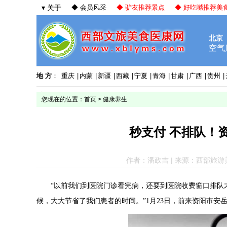
▾ 关于
◆ 会员风采
◆ 驴友推荐景点
◆ 好吃嘴推荐美
地 方
：
重庆
|
内蒙
|
新疆
|
西藏
|
宁夏
|
青海
|
甘肃
|
广西
|
贵州
|
您现在的位置：
首页
>
健康养生
秒支付 不排队！
作者：潘政吉 | 来源：西部旅游美食网 
“以前我们到
医院
门诊看完病，还要到
医院
收费窗口排队
候，大大节省了我们患者的时间。
”1月23日，前来资阳市