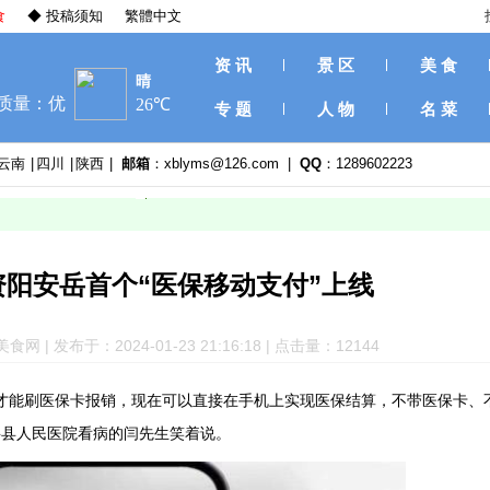
食
◆ 投稿须知
繁體中文
资 讯
景 区
美 食
专 题
人 物
名 菜
云南
|
四川
|
陕西
|
邮箱
：xblyms@126.com |
QQ
：1289602223
资阳安岳首个“医保移动支付”上线
| 发布于：2024-01-23 21:16:18 | 点击量：12
144
才能刷医保卡报销，现在可以直接在手机上实现医保结算，不带医保卡、
安岳县人民医院看病的闫先生笑着说。