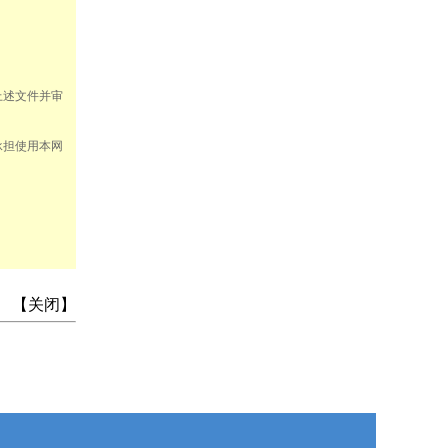
上述文件并审
承担使用本网
】 【
关闭
】