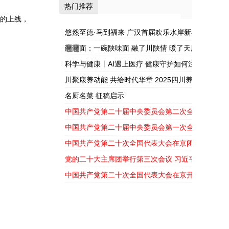
热门推荐
——军旅书法家
护如何注入新活
”的上线，
张开杰走进蓉漂
力？
悠然至德·马到福来 广汉首届欢乐水岸新春嘉年华盛
之...
𰻞𰻞面：一碗陕味面 融了川陕情 暖了天府胃
科学与健康丨AI遇上医疗 健康守护如何注入新活力
川聚康养动能 共绘时代华章 2025四川养生产业大
幕
名厨名菜 征稿启示
中国共产党第二十届中央委员会第二次全体会议公
中国共产党第二十届中央委员会第一次全体会议公
中国共产党第二十次全国代表大会在京闭幕
党的二十大主席团举行第三次会议 习近平主持会议
中国共产党第二十次全国代表大会在京开幕