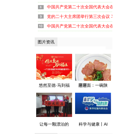
中国共产党第二十次全国代表大会在京闭幕
党的二十大主席团举行第三次会议 习近平主持
中国共产党第二十次全国代表大会在京开幕
图片资讯
悠然至德·马到福
𰻞𰻞面：一碗陕
来 广汉首届欢乐
味面 融了川陕情
水岸新春嘉年华
暖了天府胃
盛大启幕
让每一颗漂泊的
科学与健康丨AI
心 都有归航的港
遇上医疗 健康守