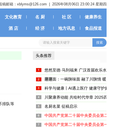
投稿邮箱：xblyms@126.com |
2026年08月06日 23:00:25 星期四
文化教育
名 厨
社 区
健康养生
酒 店
经 济
地方讯息
食品报道
头条推荐
悠然至德·马到福来 广汉首届欢乐水岸新春嘉
启幕
𰻞𰻞面：一碗陕味面 融了川陕情 暖了天府胃
科学与健康丨AI遇上医疗 健康守护如何注入新
川聚康养动能 共绘时代华章 2025四川养生产
不排队等
大启幕
名厨名菜 征稿启示
中国共产党第二十届中央委员会第二次全体会
中国共产党第二十届中央委员会第一次全体会