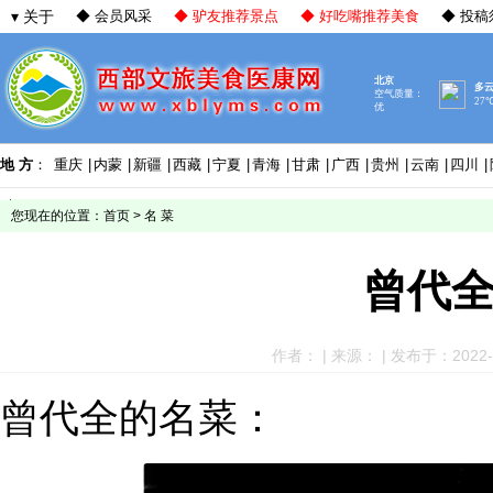
▾ 关于
◆ 会员风采
◆ 驴友推荐景点
◆ 好吃嘴推荐美食
◆ 投稿
地 方
：
重庆
|
内蒙
|
新疆
|
西藏
|
宁夏
|
青海
|
甘肃
|
广西
|
贵州
|
云南
|
四川
|
您现在的位置：
首页
>
名 菜
曾代
作者： | 来源： | 发布于：2022-08
曾代全的名菜：