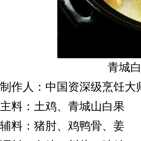
青城
制作人：中国资深级烹饪大
主料：土鸡、青城山白果
辅料：猪肘、鸡鸭骨、姜