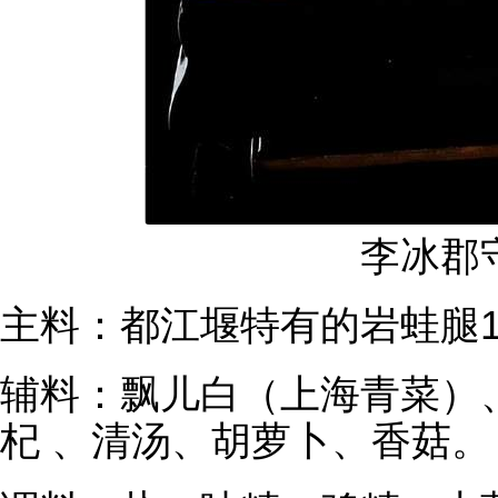
李冰郡
主料：都江堰特有的岩蛙腿
辅料：飘儿白（上海青菜）
杞 、清汤、胡萝卜、香菇。