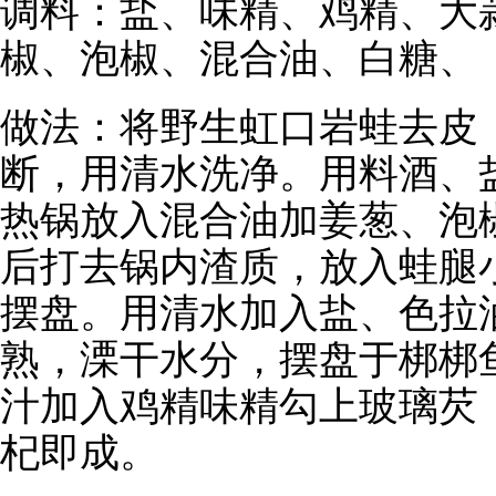
调料：盐、味精、鸡精、大
椒、泡椒、混合油、白糖、
做法：将野生虹口岩蛙去皮
断，用清水洗净。用料酒、
热锅放入混合油加姜葱、泡
后打去锅内渣质，放入蛙腿
摆盘。用清水加入盐、色拉
熟，溧干水分，摆盘于梆梆
汁加入鸡精味精勾上玻璃芡
杞即成。