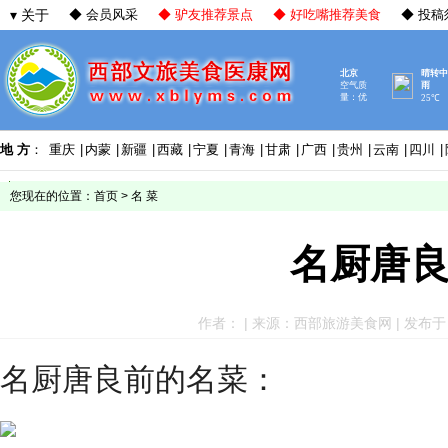
▾ 关于
◆ 会员风采
◆ 驴友推荐景点
◆ 好吃嘴推荐美食
◆ 投稿
地 方
：
重庆
|
内蒙
|
新疆
|
西藏
|
宁夏
|
青海
|
甘肃
|
广西
|
贵州
|
云南
|
四川
|
您现在的位置：
首页
>
名 菜
名厨唐
作者： | 来源：西部旅游美食网 | 发布于：202
名厨唐良前的名菜：