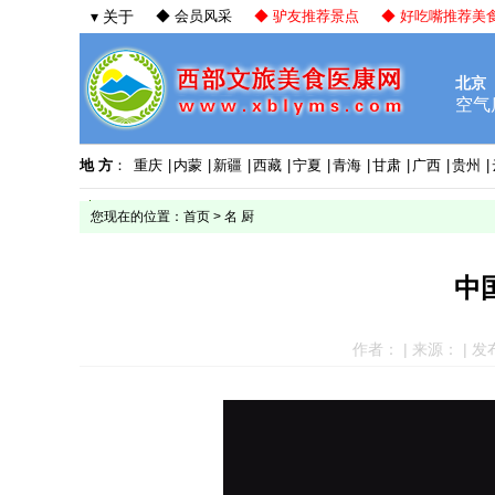
▾ 关于
◆ 会员风采
◆ 驴友推荐景点
◆ 好吃嘴推荐美
地 方
：
重庆
|
内蒙
|
新疆
|
西藏
|
宁夏
|
青海
|
甘肃
|
广西
|
贵州
|
您现在的位置：
首页
>
名 厨
中
作者： | 来源： | 发布