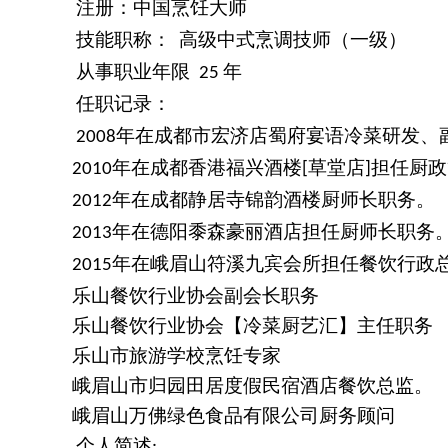
注册：中国烹饪大师
技能职称：
高级中式烹调技师（一级）
从事职业年限
年
25
任职记录
：
年在成都市宏济店蜀府宴语冷菜研发、
2008
年在成都香港福兴酒楼
草堂店
担任厨政
2010
[
]
年在成都静居寺锦韵酒楼厨师长职务。
2012
年在德阳黍森豪丽酒店担任厨师长职务
2013
年在峨眉山符溪九宾会所担任餐饮行政
2015
乐山餐饮行业协会副会长职务
乐山餐饮行业协会【冷菜厨艺汇】主任职务
乐山市旅游学校烹饪专家
峨眉山市归园田居度假民宿酒店餐饮总监。
峨眉山万佛绿色食品有限公司厨务顾问
个人简述
: