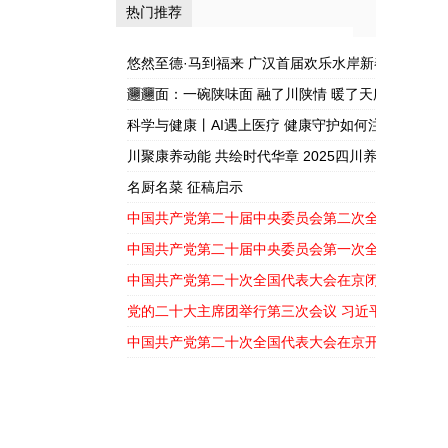
热门推荐
——军旅书法家
护如何注入新活
张开杰走进蓉漂
力？
悠然至德·马到福来 广汉首届欢乐水岸新春嘉年华盛
之...
𰻞𰻞面：一碗陕味面 融了川陕情 暖了天府胃
科学与健康丨AI遇上医疗 健康守护如何注入新活力
川聚康养动能 共绘时代华章 2025四川养生产业大
幕
名厨名菜 征稿启示
中国共产党第二十届中央委员会第二次全体会议公
中国共产党第二十届中央委员会第一次全体会议公
中国共产党第二十次全国代表大会在京闭幕
党的二十大主席团举行第三次会议 习近平主持会议
中国共产党第二十次全国代表大会在京开幕