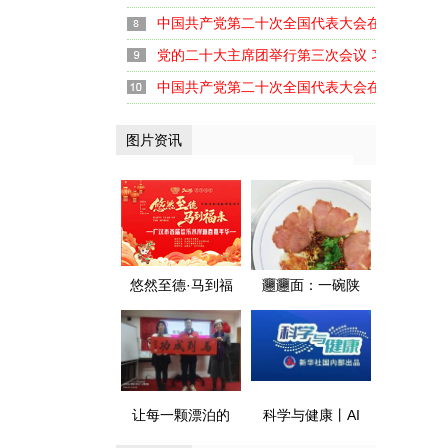
中国共产党第二十次全国代表大会在京闭幕
党的二十大主席团举行第三次会议 习近平主持
中国共产党第二十次全国代表大会在京开幕
图片资讯
悠然至德·马到福
𰻞𰻞面：一碗陕
来 广汉首届欢乐
味面 融了川陕情
水岸新春嘉年华
暖了天府胃
盛大启幕
让每一颗漂泊的
科学与健康丨AI
心 都有归航的港
遇上医疗 健康守