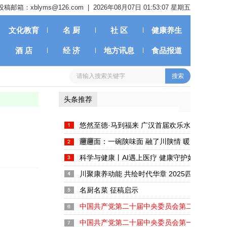
投稿邮箱：xblyms@126.com |
2026年08月07日 01:53:08 星期五
文化教育
名 厨
社 区
健康养生
酒 店
经 济
地方讯息
食品报道
头条推荐
悠然至德·马到福来 广汉首届欢乐水岸新春嘉
启幕
𰻞𰻞面：一碗陕味面 融了川陕情 暖了天府胃
科学与健康丨AI遇上医疗 健康守护如何注入新
川聚康养动能 共绘时代华章 2025四川养生产
大启幕
名厨名菜 征稿启示
中国共产党第二十届中央委员会第二次全体会
中国共产党第二十届中央委员会第一次全体会