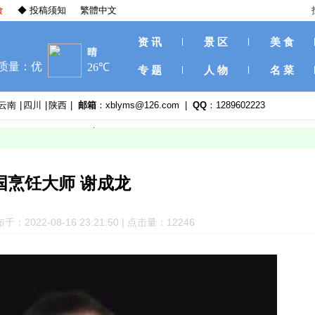
食
◆ 投稿须知
繁體中文
资 讯
景 区
美 食
专 题
人 物
名 菜
云南
|
四川
|
陕西
|
邮箱
：xblyms@126.com |
QQ
：1289602223
国烹饪大师 谢成龙
于：2022-08-16 23:21:50 | 点击量：12
246