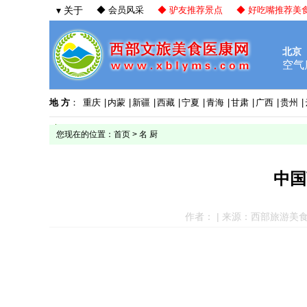
▾ 关于
◆ 会员风采
◆ 驴友推荐景点
◆ 好吃嘴推荐美
地 方
：
重庆
|
内蒙
|
新疆
|
西藏
|
宁夏
|
青海
|
甘肃
|
广西
|
贵州
|
您现在的位置：
首页
>
名 厨
中国
作者： | 来源：西部旅游美食网 |