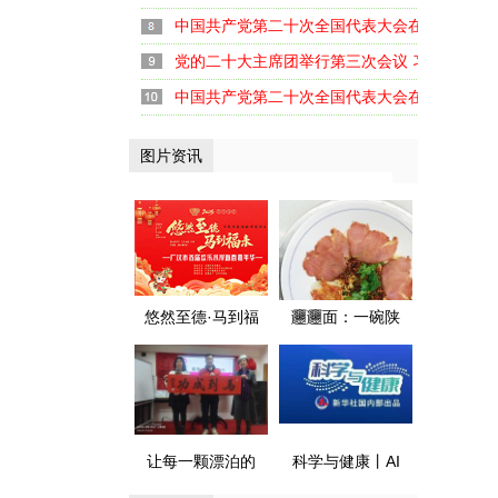
中国共产党第二十次全国代表大会在京闭幕
党的二十大主席团举行第三次会议 习近平主持
中国共产党第二十次全国代表大会在京开幕
图片资讯
悠然至德·马到福
𰻞𰻞面：一碗陕
来 广汉首届欢乐
味面 融了川陕情
水岸新春嘉年华
暖了天府胃
盛大启幕
让每一颗漂泊的
科学与健康丨AI
心 都有归航的港
遇上医疗 健康守