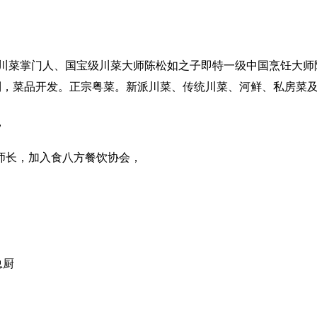
国川菜掌门人、国宝级川菜大师陈松如之子即特一级中国烹饪大师
编制，菜品开发。正宗粤菜。新派川菜、传统川菜、河鲜、私房菜
，
部厨师长，加入食八方餐饮协会，
总厨