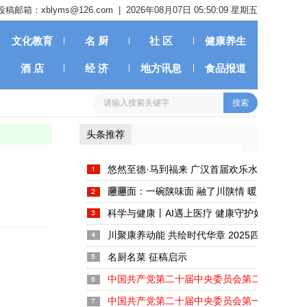
投稿邮箱：xblyms@126.com |
2026年08月07日 05:50:10 星期五
文化教育
名 厨
社 区
健康养生
酒 店
经 济
地方讯息
食品报道
头条推荐
悠然至德·马到福来 广汉首届欢乐水岸新春嘉
启幕
𰻞𰻞面：一碗陕味面 融了川陕情 暖了天府胃
科学与健康丨AI遇上医疗 健康守护如何注入新
川聚康养动能 共绘时代华章 2025四川养生产
大启幕
名厨名菜 征稿启示
中国共产党第二十届中央委员会第二次全体会
中国共产党第二十届中央委员会第一次全体会