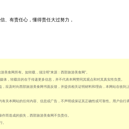
。
诚信、有责任心，懂得责任大过努力，
部旅游美食网所有。如转载，须注明“来源：西部旅游美食网”。
载自其它媒体，转载目的在于传递更多信息，并不代表本网赞同其观点和对其真实性负责。
权益，应及时向西部旅游美食网书面反馈，并提供相关证明材料和理由，本网站在收到
得的有关本网站的任何内容、信息或广告，不声明或保证其正确性或可靠性。用户自行
法操作而造成的损失，西部旅游美食网不负责任。
行。