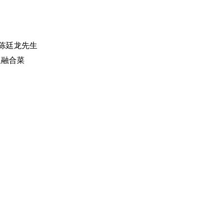
陈廷龙先生
及融合菜