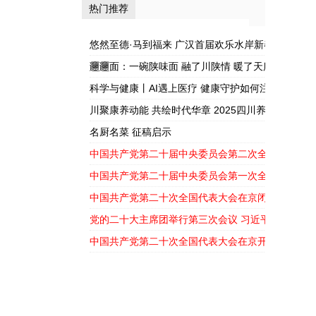
热门推荐
——军旅书法家
护如何注入新活
张开杰走进蓉漂
力？
悠然至德·马到福来 广汉首届欢乐水岸新春嘉年华盛
之...
𰻞𰻞面：一碗陕味面 融了川陕情 暖了天府胃
科学与健康丨AI遇上医疗 健康守护如何注入新活力
川聚康养动能 共绘时代华章 2025四川养生产业大
幕
名厨名菜 征稿启示
中国共产党第二十届中央委员会第二次全体会议公
中国共产党第二十届中央委员会第一次全体会议公
中国共产党第二十次全国代表大会在京闭幕
党的二十大主席团举行第三次会议 习近平主持会议
中国共产党第二十次全国代表大会在京开幕