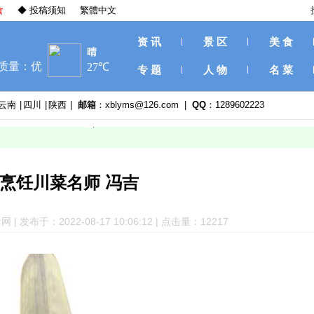
食
◆ 投稿须知
繁體中文
资 讯
景 区
美 食
专 题
人 物
名 菜
云南
|
四川
|
陕西
|
邮箱
：xblyms@126.com |
QQ
：1289602223
烹饪川菜名师 冯吉
 发布于：2022-08-17 10:06:12 | 点击量：12
217