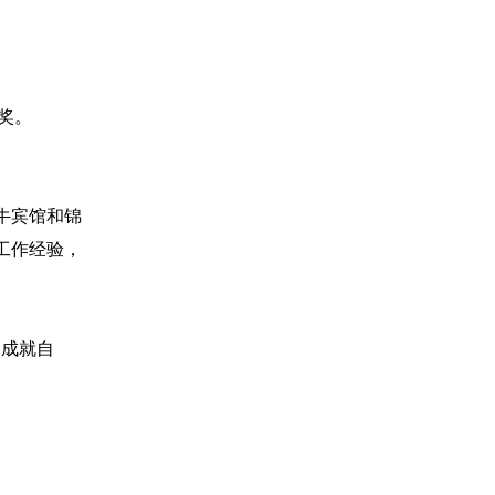
奖。
牛宾馆和锦
工作经验，
台成就自