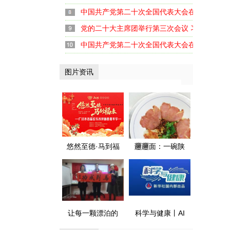
中国共产党第二十次全国代表大会在京闭幕
党的二十大主席团举行第三次会议 习近平主持
中国共产党第二十次全国代表大会在京开幕
图片资讯
悠然至德·马到福
𰻞𰻞面：一碗陕
来 广汉首届欢乐
味面 融了川陕情
水岸新春嘉年华
暖了天府胃
盛大启幕
让每一颗漂泊的
科学与健康丨AI
心 都有归航的港
遇上医疗 健康守