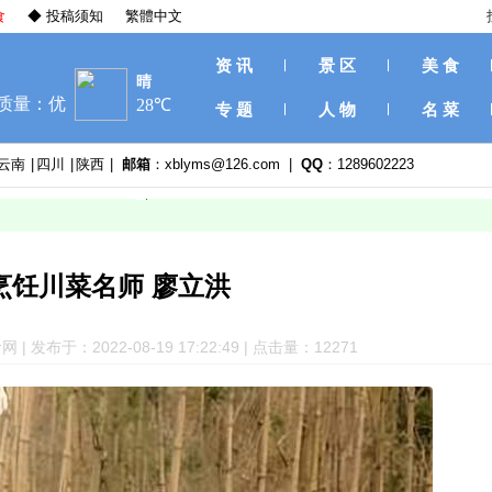
食
◆ 投稿须知
繁體中文
资 讯
景 区
美 食
专 题
人 物
名 菜
云南
|
四川
|
陕西
|
邮箱
：xblyms@126.com |
QQ
：1289602223
烹饪川菜名师 廖立洪
 发布于：2022-08-19 17:22:49 | 点击量：12
271