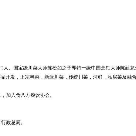
掌门人、国宝级川菜大师陈松如之子即特一级中国烹饪大师陈廷龙
，菜品开发，正宗粤菜，新派川菜，传统川菜，河鲜，私房菜及融
师长，加入食八方餐饮协会。
问、行政总厨。