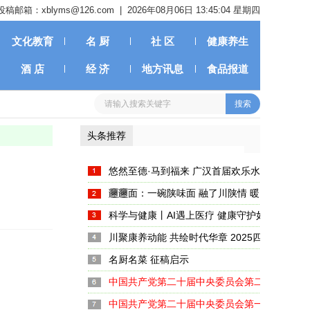
投稿邮箱：xblyms@126.com |
2026年08月06日 13:45:05 星期四
文化教育
名 厨
社 区
健康养生
酒 店
经 济
地方讯息
食品报道
头条推荐
悠然至德·马到福来 广汉首届欢乐水岸新春嘉
启幕
𰻞𰻞面：一碗陕味面 融了川陕情 暖了天府胃
科学与健康丨AI遇上医疗 健康守护如何注入新
川聚康养动能 共绘时代华章 2025四川养生产
大启幕
名厨名菜 征稿启示
中国共产党第二十届中央委员会第二次全体会
中国共产党第二十届中央委员会第一次全体会