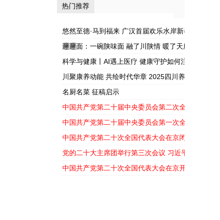
热门推荐
——军旅书法家
护如何注入新活
张开杰走进蓉漂
力？
悠然至德·马到福来 广汉首届欢乐水岸新春嘉年华盛
之...
𰻞𰻞面：一碗陕味面 融了川陕情 暖了天府胃
科学与健康丨AI遇上医疗 健康守护如何注入新活力
川聚康养动能 共绘时代华章 2025四川养生产业大
幕
名厨名菜 征稿启示
中国共产党第二十届中央委员会第二次全体会议公
中国共产党第二十届中央委员会第一次全体会议公
中国共产党第二十次全国代表大会在京闭幕
党的二十大主席团举行第三次会议 习近平主持会议
中国共产党第二十次全国代表大会在京开幕