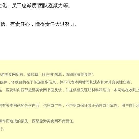
文化、员工忠诚度”团队凝聚力等。
。
诚信、有责任心，懂得责任大过努力。
部旅游美食网所有。如转载，须注明“来源：西部旅游美食网”。
载自其它媒体，转载目的在于传递更多信息，并不代表本网赞同其观点和对其真实性负责。
权益，应及时向西部旅游美食网书面反馈，并提供相关证明材料和理由，本网站在收到
得的有关本网站的任何内容、信息或广告，不声明或保证其正确性或可靠性。用户自行
法操作而造成的损失，西部旅游美食网不负责任。
行。